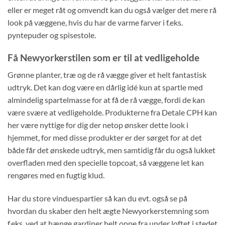
eller er meget råt og omvendt kan du også vælger det mere rå
look på væggene, hvis du har de varme farver i f.eks.
pyntepuder og spisestole.
Få Newyorkerstilen som er til at vedligeholde
Grønne planter, træ og de rå vægge giver et helt fantastisk
udtryk. Det kan dog være en dårlig idé kun at spartle med
almindelig spartelmasse for at få de rå vægge, fordi de kan
være svære at vedligeholde. Produkterne fra Detale CPH kan
her være nyttige for dig der netop ønsker dette look i
hjemmet, for med disse produkter er der sørget for at det
både får det ønskede udtryk, men samtidig får du også lukket
overfladen med den specielle topcoat, så væggene let kan
rengøres med en fugtig klud.
Har du store vinduespartier så kan du evt. også se på
hvordan du skaber den helt ægte Newyorkerstemning som
f.eks. ved at hænge gardiner helt oppe fra under loftet i stedet