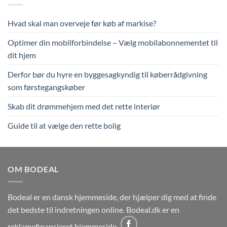
Hvad skal man overveje før køb af markise?
Optimer din mobilforbindelse – Vælg mobilabonnementet til
dit hjem
Derfor bør du hyre en byggesagkyndig til køberrådgivning
som førstegangskøber
Skab dit drømmehjem med det rette interiør
Guide til at vælge den rette bolig
OM BODEAL
Bodeal er en dansk hjemmeside, der hjælper dig med at finde
det bedste til indretningen online. Bodeal.dk er en
reklamefinansieret hjemmeside.