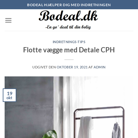
Fortsæt
BODEAL HJÆLPER DIG MED INDRETNINGEN
til
indhold
INDRETNINGS-TIPS
Flotte vægge med Detale CPH
UDGIVET DEN
OKTOBER 19, 2021
AF
ADMIN
19
okt