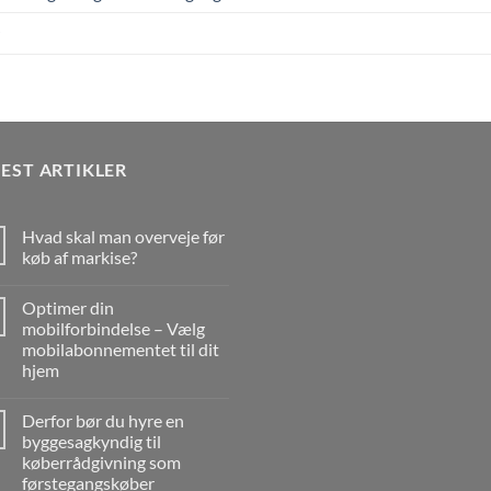
EST ARTIKLER
Hvad skal man overveje før
køb af markise?
Ingen
kommentarer
Optimer din
til
Hvad
mobilforbindelse – Vælg
skal
mobilabonnementet til dit
man
overveje
hjem
før
køb
Ingen
af
kommentarer
Derfor bør du hyre en
til
markise?
Optimer
byggesagkyndig til
din
køberrådgivning som
mobilforbindelse
–
førstegangskøber