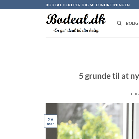
Fortsæt
BODEAL HJÆLPER DIG MED INDRETNINGEN
til
indhold
BOLIG
5 grunde til at n
UDG
26
mar