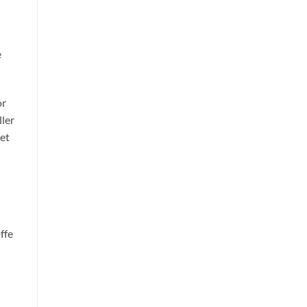
e
or
ller
get
ffe