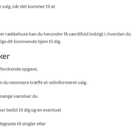
e valg, når det kommer til at
ller rækkehuse kan du herunder få værdifuld indsigt i, hvordan du
ælge dit kommende hjem til dig.
ker
dfordrende opgave,
n du nemmere træffe et velinformeret valg.
r mange værelser du
ser bedst til dig og en eventuel
legnede til singler eller