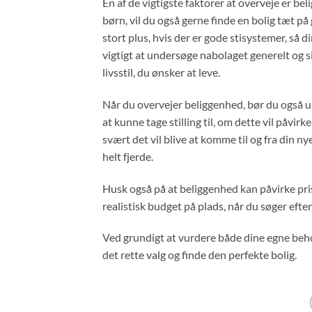
En af de vigtigste faktorer at overveje er bel
børn, vil du også gerne finde en bolig tæt på 
stort plus, hvis der er gode stisystemer, så d
vigtigt at undersøge nabolaget generelt og sik
livsstil, du ønsker at leve.
Når du overvejer beliggenhed, bør du også 
at kunne tage stilling til, om dette vil påvir
svært det vil blive at komme til og fra din ny
helt fjerde.
Husk også på at beliggenhed kan påvirke prise
realistisk budget på plads, når du søger eft
Ved grundigt at vurdere både dine egne behov
det rette valg og finde den perfekte bolig.