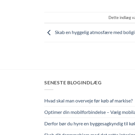
Dette indlæg v
Skab en hyggelig atmosfære med bolig
SENESTE BLOGINDLÆG
Hvad skal man overveje før køb af markise?
Optimer din mobilforbindelse – Vælg mobil
Derfor bør du hyre en byggesagkyndig til k
Skab dit drømmehjem med det rette interiør