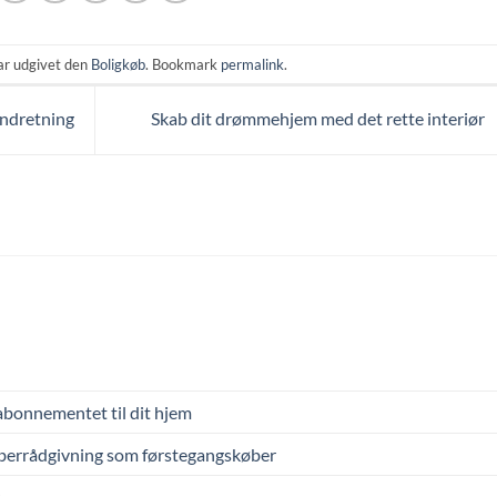
ar udgivet den
Boligkøb
. Bookmark
permalink
.
indretning
Skab dit drømmehjem med det rette interiør
abonnementet til dit hjem
øberrådgivning som førstegangskøber