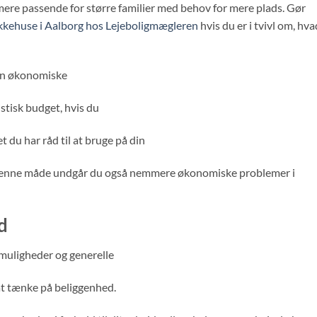
ere passende for større familier med behov for mere plads. Gør
kkehuse i Aalborg hos Lejeboligmægleren
hvis du er i tvivl om, hva
gen økonomiske
listisk budget, hvis du
t du har råd til at bruge på din
på denne måde undgår du også nemmere økonomiske problemer i
d
muligheder og generelle
 at tænke på beliggenhed.