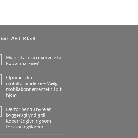
EST ARTIKLER
Hvad skal man overveje før
køb af markise?
Ingen
kommentarer
Optimer din
til
Hvad
mobilforbindelse – Vælg
skal
mobilabonnementet til dit
man
overveje
hjem
før
køb
Ingen
af
kommentarer
Derfor bør du hyre en
til
markise?
Optimer
byggesagkyndig til
din
køberrådgivning som
mobilforbindelse
–
førstegangskøber
Vælg
mobilabonnementet
Ingen
til
kommentarer