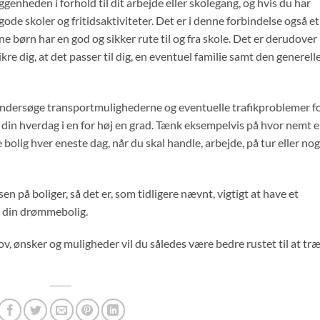
iggenheden i forhold til dit arbejde eller skolegang, og hvis du har
gode skoler og fritidsaktiviteter. Det er i denne forbindelse også et
ine børn har en god og sikker rute til og fra skole. Det er derudover
re dig, at det passer til dig, en eventuel familie samt den generell
undersøge transportmulighederne og eventuelle trafikproblemer f
ke din hverdag i en for høj en grad. Tænk eksempelvis på hvor nemt e
e bolig hver eneste dag, når du skal handle, arbejde, på tur eller no
n på boliger, så det er, som tidligere nævnt, vigtigt at have et
er din drømmebolig.
, ønsker og muligheder vil du således være bedre rustet til at træ