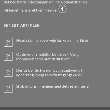
det bedste til indretningen online. Bodeal.dk er en
reklamefinansieret hjemmeside.
SENEST ARTIKLER
Hvad skal man overveje før køb af markise?
24
jan
Ingen
kommentarer
til
Optimer din mobilforbindelse – Vælg
14
Hvad
skal
jan
mobilabonnementet til dit hjem
man
Ingen
overveje
kommentarer
før
Derfor bør du hyre en byggesagkyndig til
29
til
køb
Optimer
af
nov
køberrådgivning som førstegangskøber
din
markise?
mobilforbindelse
Ingen
–
kommentarer
Skab dit drømmehjem med det rette interiør
21
Vælg
til
mobilabonnementet
Derfor
sep
Ingen
til
bør
kommentarer
dit
du
til
hjem
hyre
Skab
en
dit
byggesagkyndig
drømmehjem
til