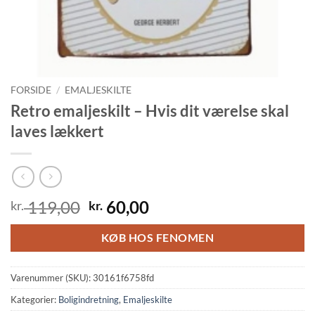
FORSIDE
/
EMALJESKILTE
Retro emaljeskilt – Hvis dit værelse skal
laves lækkert
Den
Den
119,00
60,00
kr.
kr.
oprindelige
aktuelle
pris
pris
KØB HOS FENOMEN
var:
er:
kr. 119,00.
kr. 60,00.
Varenummer (SKU):
30161f6758fd
Kategorier:
Boligindretning
,
Emaljeskilte