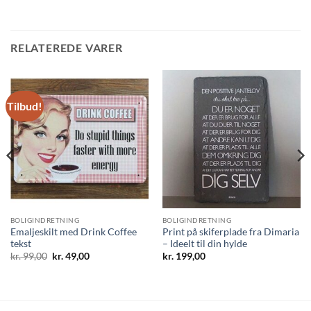
RELATEREDE VARER
Tilbud!
BOLIGINDRETNING
BOLIGINDRETNING
Emaljeskilt med Drink Coffee
Print på skiferplade fra Dimaria
tekst
– Ideelt til din hylde
Den
Den
kr.
99,00
kr.
49,00
kr.
199,00
oprindelige
aktuelle
pris
pris
var:
er:
kr. 99,00.
kr. 49,00.