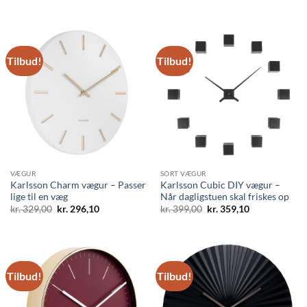
oprindelige
aktuelle
var:
er:
pris
pris
kr. 500,00.
kr. 450,00.
var:
er:
kr. 500,00.
kr. 450,00.
Tilbud!
Tilbud!
VÆGUR
SORT VÆGUR
Karlsson Charm vægur – Passer
Karlsson Cubic DIY vægur –
lige til en væg
Når dagligstuen skal friskes op
Den
Den
Den
Den
kr.
329,00
kr.
296,10
kr.
399,00
kr.
359,10
oprindelige
aktuelle
oprindelige
aktuelle
pris
pris
pris
pris
var:
er:
var:
er:
kr. 329,00.
kr. 296,10.
kr. 399,00.
kr. 359,10.
Tilbud!
Tilbud!