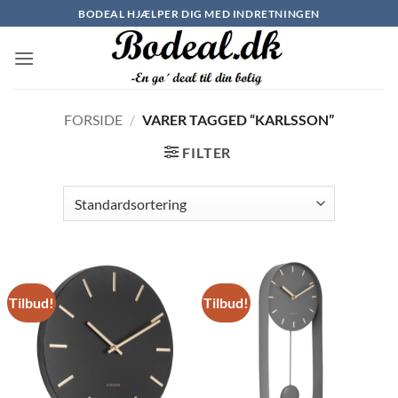
Fortsæt
BODEAL HJÆLPER DIG MED INDRETNINGEN
til
indhold
FORSIDE
/
VARER TAGGED “KARLSSON”
FILTER
Tilbud!
Tilbud!