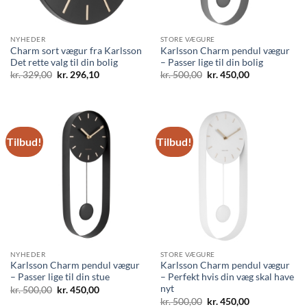
NYHEDER
STORE VÆGURE
Charm sort vægur fra Karlsson
Karlsson Charm pendul vægur
Det rette valg til din bolig
– Passer lige til din bolig
Den
Den
Den
Den
kr.
329,00
kr.
296,10
kr.
500,00
kr.
450,00
oprindelige
aktuelle
oprindelige
aktuelle
pris
pris
pris
pris
var:
er:
var:
er:
kr. 329,00.
kr. 296,10.
kr. 500,00.
kr. 450,00.
Tilbud!
Tilbud!
NYHEDER
STORE VÆGURE
Karlsson Charm pendul vægur
Karlsson Charm pendul vægur
– Passer lige til din stue
– Perfekt hvis din væg skal have
nyt
Den
Den
kr.
500,00
kr.
450,00
oprindelige
aktuelle
Den
Den
kr.
500,00
kr.
450,00
pris
pris