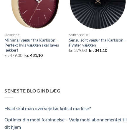
NYHEDER
SORT VÆGUR
Minimal vægur fra Karlsson –
Sensu sort vægur fra Karlsson –
Perfekt hvis væggen skal laves
Pynter væggen
lækkert
Den
Den
kr.
379,00
kr.
341,10
oprindelige
aktuelle
Den
Den
kr.
479,00
kr.
431,10
pris
pris
oprindelige
aktuelle
var:
er:
pris
pris
kr. 379,00.
kr. 341,10.
var:
er:
kr. 479,00.
kr. 431,10.
SENESTE BLOGINDLÆG
Hvad skal man overveje før køb af markise?
Optimer din mobilforbindelse – Vælg mobilabonnementet til
dit hjem